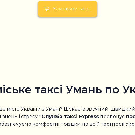
Замовити таксі
іське таксі Умань по Ук
е місто України з Умані? Шукаєте зручний, швидкий 
ізнень і стресу?
Служба таксі Express
пропонує
пос
абезпечуємо комфортні поїздки по всій території Украї