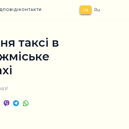
Ua
Ru
ІДПОВІДІ
КОНТАКТИ
я таксі в
іжміське
axi
аз!