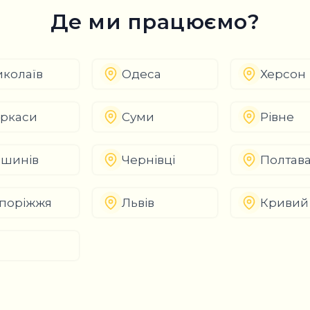
Де ми працюємо?
колаїв
Одеса
Херсон
ркаси
Суми
Рівне
шинів
Чернівці
Полтав
поріжжя
Львів
Кривий 