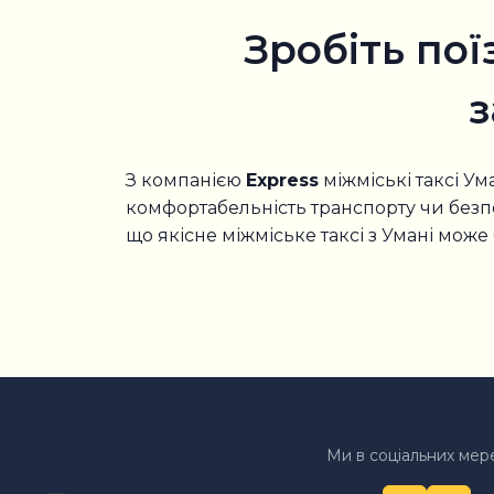
Зробіть пої
з
З компанією
Express
міжміські таксі У
комфортабельність транспорту чи безпе
що якісне міжміське таксі з Умані може
Ми в соціальних мер