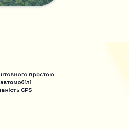
коштовного простою
 автомобілі
явність GPS