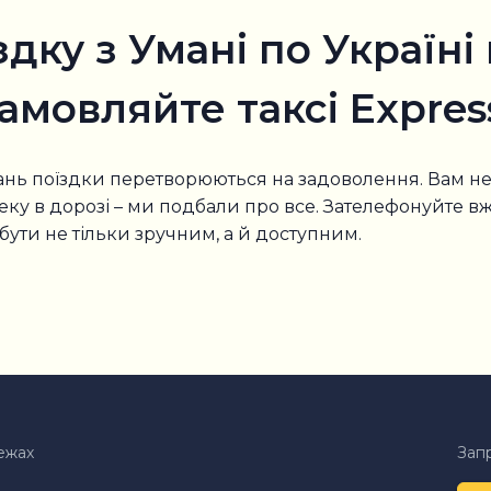
здку з Умані по Україн
амовляйте таксі Expres
мань поїздки перетворюються на задоволення. Вам не
ку в дорозі – ми подбали про все. Зателефонуйте вже
 бути не тільки зручним, а й доступним.
ежах
Запр