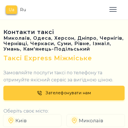
Ua
Ru
Контакти таксі
Миколаїв, Одеса, Херсон, Дніпро, Чернігів,
Чернівці, Черкаси, Суми, Рівне, Ізмаїл,
Умань, Кам'янець-Подільський
Таксі Express Міжміське
Замовляйте послуги таксі по телефону та
отримуйте якісний сервіс за вигідною ціною.
Зателефонувати нам
Оберіть своє місто:
Київ
Миколаїв