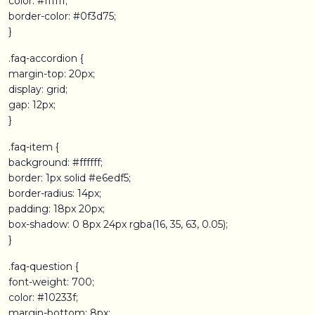
color: #ffffff;
border-color: #0f3d75;
}
.faq-accordion {
margin-top: 20px;
display: grid;
gap: 12px;
}
.faq-item {
background: #ffffff;
border: 1px solid #e6edf5;
border-radius: 14px;
padding: 18px 20px;
box-shadow: 0 8px 24px rgba(16, 35, 63, 0.05);
}
.faq-question {
font-weight: 700;
color: #10233f;
margin-bottom: 8px;