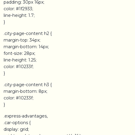
padding: 30px 16px;
color: #1f2933;
line-height: 1.7;
}
.city-page-content h2 {
margin-top: 34px;
margin-bottom: 14px;
font-size: 28px;
line-height: 1.25;
color: #10233f;
}
.city-page-content h3 {
margin-bottom: 8px;
color: #10233f;
}
.express-advantages,
.car-options {
display: grid;