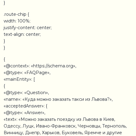
}
.route-chip {
width: 100%;
justify-content: center;
text-align: center;
}
}
{
«@context»: «https://schema.org»,
«@type»: «FAQPage»,
«mainEntity»: [
{
«@type»: «Question»,
«name»: «Куда можно заказать такси из Львова?»,
«acceptedAnswer»: {
«@type»: «Answer»,
«text»: «Можно заказать поездку из Львова в Киев,
Одессу, Луцк, Ивано-Франковск, Черновцы, Тернополь,
Винницу, Днепр, Харьков, Буковель, Яремче и другие