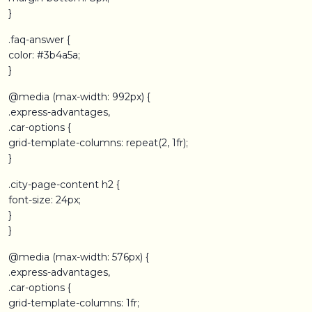
}
.faq-answer {
color: #3b4a5a;
}
@media (max-width: 992px) {
.express-advantages,
.car-options {
grid-template-columns: repeat(2, 1fr);
}
.city-page-content h2 {
font-size: 24px;
}
}
@media (max-width: 576px) {
.express-advantages,
.car-options {
grid-template-columns: 1fr;