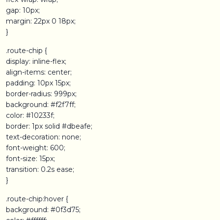
gap: 10px;
margin: 22px 0 18px;
}
.route-chip {
display: inline-flex;
align-items: center;
padding: 10px 15px;
border-radius: 999px;
background: #f2f7ff;
color: #10233f;
border: 1px solid #dbeafe;
text-decoration: none;
font-weight: 600;
font-size: 15px;
transition: 0.2s ease;
}
.route-chip:hover {
background: #0f3d75;