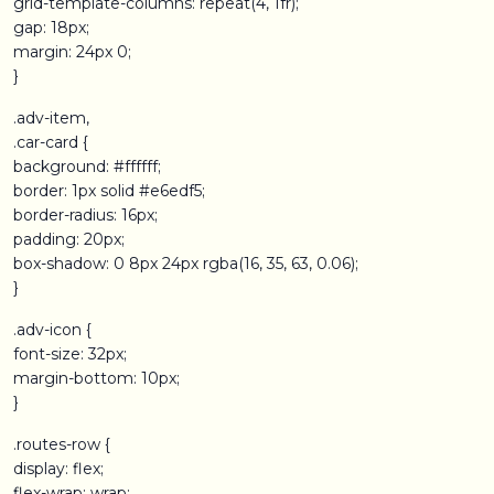
grid-template-columns: repeat(4, 1fr);
gap: 18px;
margin: 24px 0;
}
.adv-item,
.car-card {
background: #ffffff;
border: 1px solid #e6edf5;
border-radius: 16px;
padding: 20px;
box-shadow: 0 8px 24px rgba(16, 35, 63, 0.06);
}
.adv-icon {
font-size: 32px;
margin-bottom: 10px;
}
.routes-row {
display: flex;
flex-wrap: wrap;