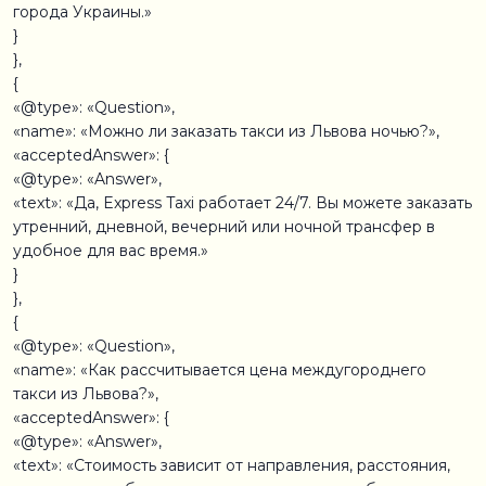
города Украины.»
}
},
{
«@type»: «Question»,
«name»: «Можно ли заказать такси из Львова ночью?»,
«acceptedAnswer»: {
«@type»: «Answer»,
«text»: «Да, Express Taxi работает 24/7. Вы можете заказать
утренний, дневной, вечерний или ночной трансфер в
удобное для вас время.»
}
},
{
«@type»: «Question»,
«name»: «Как рассчитывается цена междугороднего
такси из Львова?»,
«acceptedAnswer»: {
«@type»: «Answer»,
«text»: «Стоимость зависит от направления, расстояния,