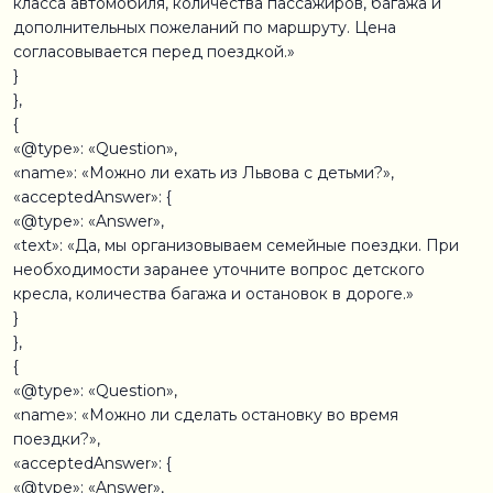
класса автомобиля, количества пассажиров, багажа и
дополнительных пожеланий по маршруту. Цена
согласовывается перед поездкой.»
}
},
{
«@type»: «Question»,
«name»: «Можно ли ехать из Львова с детьми?»,
«acceptedAnswer»: {
«@type»: «Answer»,
«text»: «Да, мы организовываем семейные поездки. При
необходимости заранее уточните вопрос детского
кресла, количества багажа и остановок в дороге.»
}
},
{
«@type»: «Question»,
«name»: «Можно ли сделать остановку во время
поездки?»,
«acceptedAnswer»: {
«@type»: «Answer»,