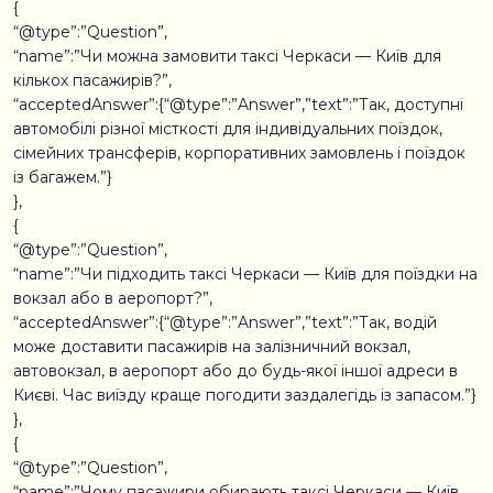
{
“@type”:”Question”,
“name”:”Чи можна замовити таксі Черкаси — Київ для
кількох пасажирів?”,
“acceptedAnswer”:{“@type”:”Answer”,”text”:”Так, доступні
автомобілі різної місткості для індивідуальних поїздок,
сімейних трансферів, корпоративних замовлень і поїздок
із багажем.”}
},
{
“@type”:”Question”,
“name”:”Чи підходить таксі Черкаси — Київ для поїздки на
вокзал або в аеропорт?”,
“acceptedAnswer”:{“@type”:”Answer”,”text”:”Так, водій
може доставити пасажирів на залізничний вокзал,
автовокзал, в аеропорт або до будь-якої іншої адреси в
Києві. Час виїзду краще погодити заздалегідь із запасом.”}
},
{
“@type”:”Question”,
“name”:”Чому пасажири обирають таксі Черкаси — Київ