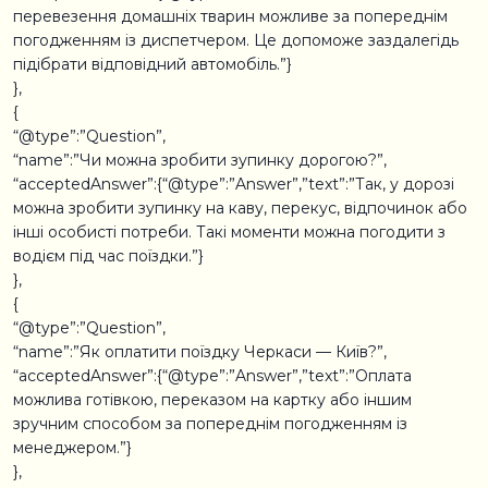
перевезення домашніх тварин можливе за попереднім
погодженням із диспетчером. Це допоможе заздалегідь
підібрати відповідний автомобіль.”}
},
{
“@type”:”Question”,
“name”:”Чи можна зробити зупинку дорогою?”,
“acceptedAnswer”:{“@type”:”Answer”,”text”:”Так, у дорозі
можна зробити зупинку на каву, перекус, відпочинок або
інші особисті потреби. Такі моменти можна погодити з
водієм під час поїздки.”}
},
{
“@type”:”Question”,
“name”:”Як оплатити поїздку Черкаси — Київ?”,
“acceptedAnswer”:{“@type”:”Answer”,”text”:”Оплата
можлива готівкою, переказом на картку або іншим
зручним способом за попереднім погодженням із
менеджером.”}
},