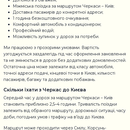
Допомога з багажем;
Міжміська поїздка за маршрутом Черкаси – Київ;
Доставка пасажирів до конкретної адреси;
1 година безкоштовного очікування;
Комфортний автомобіль з кондиціонером;
Професійний водій;
Можливість зупинок у дорозі за потреби.
Ми працюємо з прозорими умовами. Вартість
узгоджується заздалегідь під час оформлення замовлення
та не змінюється в дорозі без додаткових домовленостей.
Остаточна ціна може залежати від класу автомобіля,
точної адреси подачі, кінцевої точки в Києві, кількості
пасажирів, багажу та додаткових побажань.
Скільки їхати з Черкас до Києва
Середній час у дорозі за маршрутом Черкаси – Київ
становить приблизно 2,5–4 години. Тривалість поїздки
залежить від обраного маршруту, дорожньої ситуації, часу
доби, погодних умов і трафіку на в’їзді до Києва.
Маршрут може проходити через Смілу, Корсунь-