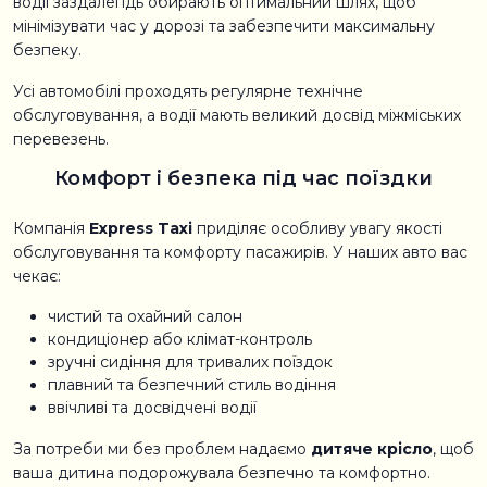
водії заздалегідь обирають оптимальний шлях, щоб
мінімізувати час у дорозі та забезпечити максимальну
безпеку.
Усі автомобілі проходять регулярне технічне
обслуговування, а водії мають великий досвід міжміських
перевезень.
Комфорт і безпека під час поїздки
Компанія
Express Taxi
приділяє особливу увагу якості
обслуговування та комфорту пасажирів. У наших авто вас
чекає:
чистий та охайний салон
кондиціонер або клімат-контроль
зручні сидіння для тривалих поїздок
плавний та безпечний стиль водіння
ввічливі та досвідчені водії
За потреби ми без проблем надаємо
дитяче крісло
, щоб
ваша дитина подорожувала безпечно та комфортно.