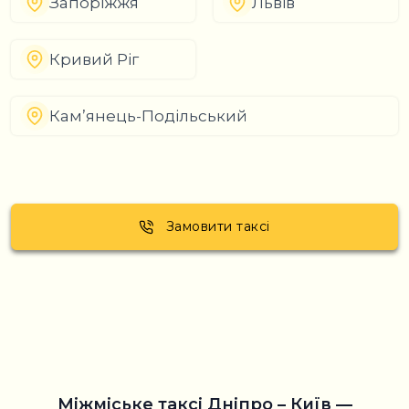
Запоріжжя
Львів
Кривий Ріг
Кам’янець-Подільський
Замовити таксі
Міжміське таксі Дніпро – Київ —