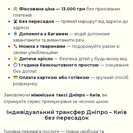
Фіксована ціна — 13.000 грн
без прихованих
платежів
🛣
Без пересадок
— прямий маршрут від адреси до
адреси
Допомога з багажем
— водій допоможе
завантажити та вивантажити речі
Можна з тваринами
— подорожуйте разом зі
своїми улюбленцями
Дитяче крісло
— безпека дітей у будь-якому віці
⏱
1 година безкоштовного простою
— очікування
без доплат
Оплата карткою або готівкою
— зручний спосіб
розрахунку
Замовляючи
міжміське таксі Дніпро – Київ
, ви
отримуєте сервіс преміум-рівня за чесною ціною.
Індивідуальний трансфер Дніпро – Київ
без пересадок
Головна перевага послуги — повна свобода та