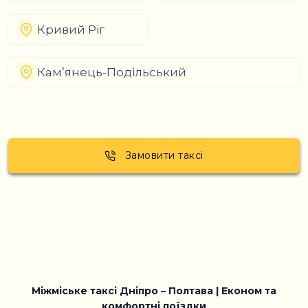
Кривий Ріг
Кам’янець-Подільський
Замовити таксі
Міжміське таксі Дніпро – Полтава | Економ та
комфортні поїздки