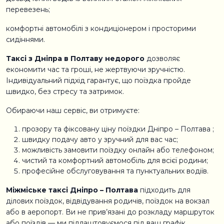
перевезень;
комфортні автомобілі з кондиціонером і просторими
сидіннями.
Таксі з Дніпра в Полтаву недорого
дозволяє
економити час та гроші, не жертвуючи зручністю.
Індивідуальний підхід гарантує, що поїздка пройде
швидко, без стресу та затримок.
Обираючи наш сервіс, ви отримуєте:
прозору та фіксовану ціну поїздки Дніпро – Полтава ;
швидку подачу авто у зручний для вас час;
можливість замовити поїздку онлайн або телефоном;
чистий та комфортний автомобіль для всієї родини;
професійне обслуговування та пунктуальних водіїв.
Міжміське таксі Дніпро – Полтава
підходить для
ділових поїздок, відвідування родичів, поїздок на вокзал
або в аеропорт. Ви не прив’язані до розкладу маршруток
або поїздів — ми підлаштовуємося під ваш графік.