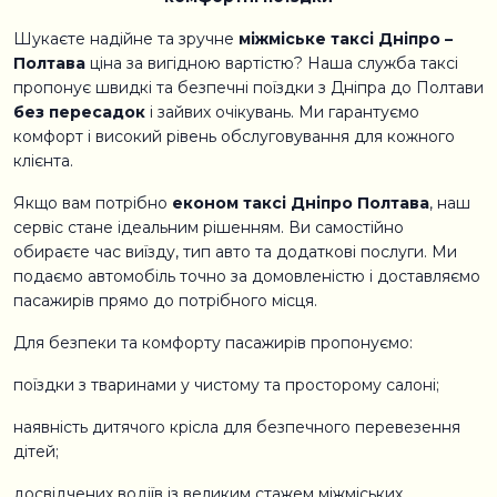
Шукаєте надійне та зручне
міжміське таксі Дніпро –
Полтава
ціна за вигідною вартістю? Наша служба таксі
пропонує швидкі та безпечні поїздки з Дніпра до Полтави
без пересадок
і зайвих очікувань. Ми гарантуємо
комфорт і високий рівень обслуговування для кожного
клієнта.
Якщо вам потрібно
економ таксі Дніпро Полтава
, наш
сервіс стане ідеальним рішенням. Ви самостійно
обираєте час виїзду, тип авто та додаткові послуги. Ми
подаємо автомобіль точно за домовленістю і доставляємо
пасажирів прямо до потрібного місця.
Для безпеки та комфорту пасажирів пропонуємо:
поїздки з тваринами у чистому та просторому салоні;
наявність дитячого крісла для безпечного перевезення
дітей;
досвідчених водіїв із великим стажем міжміських