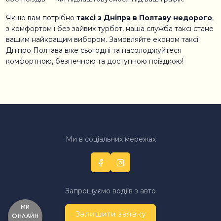
Якщо вам потрібно
таксі з Дніпра в Полтаву недорого
,
з комфортом і без зайвих турбот, наша служба таксі стане
вашим найкращим вибором. Замовляйте економ таксі
Дніпро Полтава вже сьогодні та насолоджуйтеся
комфортною, безпечною та доступною поїздкою!
Ми в соціальних мережах
Запрошуємо водіїв з авто
Ми
Залишити заявку
онлайн