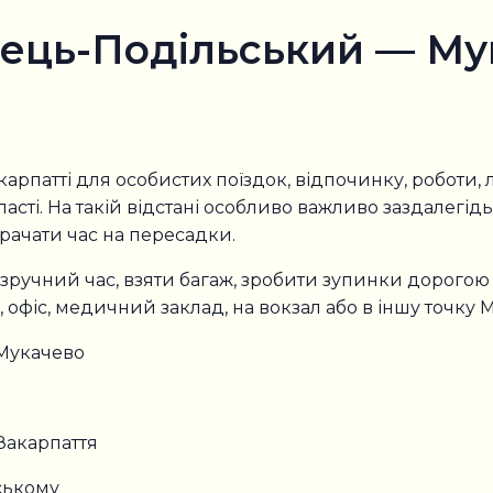
ець-Подільський — Му
патті для особистих поїздок, відпочинку, роботи, лі
ласті. На такій відстані особливо важливо заздалег
трачати час на пересадки.
 зручний час, взяти багаж, зробити зупинки дорогою 
 офіс, медичний заклад, на вокзал або в іншу точку 
Мукачево
Закарпаття
ському