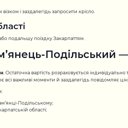
 візком і заздалегідь запросити крісло.
бласті
бо подальшу поїздку Закарпаттям.
Кам’янець-Подільський 
рн
. Остаточна вартість розраховується індивідуально
всі важливі моменти й заздалегідь повідомляє цін
и:
ам’янці-Подільському;
арпатській області;