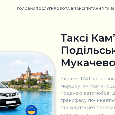
ГОЛОВНА
ПОСЛУГИ
РОБОТА В ТАКСІ
ПИТАННЯ ТА В
Таксі Кам
Подільсь
Мукачев
Express TAXI організо
маршрутом Кам’янець
подачею автомобіля до
трансферу починаєтьс
проходить без пересад
дороги до вокзалу — в