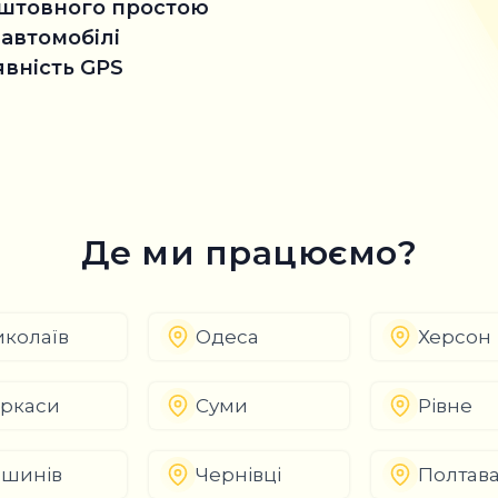
коштовного простою
 автомобілі
явність GPS
Де ми працюємо?
колаїв
Одеса
Херсон
ркаси
Суми
Рівне
шинів
Чернівці
Полтав