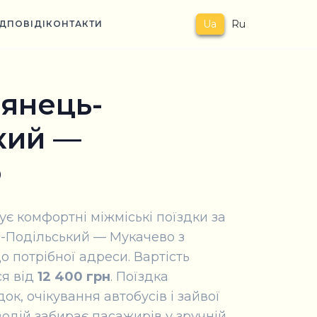
Ua
Ru
ІДПОВІДІ
КОНТАКТИ
’янець-
кий —
о
вує комфортні міжміські поїздки за
-Подільський — Мукачево з
 потрібної адреси. Вартість
я від
12 400 грн
. Поїздка
ок, очікування автобусів і зайвої
одій забирає пасажирів у зручній