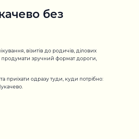
качево без
кування, візитів до родичів, ділових
ідь продумати зручний формат дороги,
та приїхати одразу туди, куди потрібно:
Мукачево.