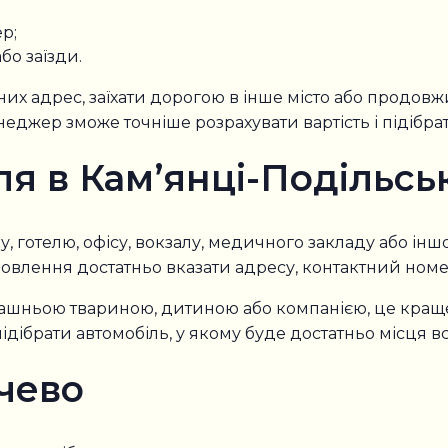
р;
бо заїзди.
зних адрес, заїхати дорогою в інше місто або продо
неджер зможе точніше розрахувати вартість і підібра
ля в Кам’янці-Подільсь
готелю, офісу, вокзалу, медичного закладу або іншої
влення достатньо вказати адресу, контактний номер,
машньою твариною, дитиною або компанією, це кращ
ідібрати автомобіль, у якому буде достатньо місця в
чево