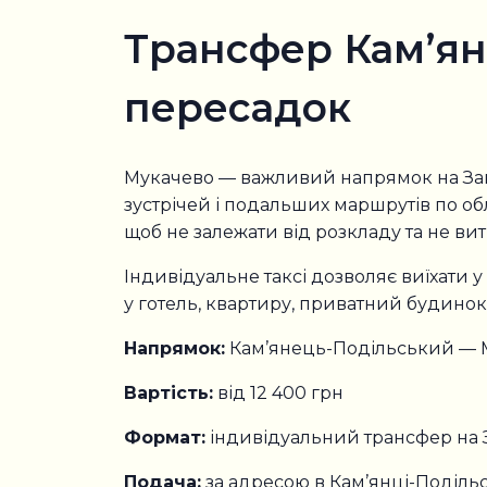
Трансфер Кам’ян
пересадок
Мукачево — важливий напрямок на Закар
зустрічей і подальших маршрутів по об
щоб не залежати від розкладу та не ви
Індивідуальне таксі дозволяє виїхати у
у готель, квартиру, приватний будинок,
Напрямок:
Кам’янець-Подільський — 
Вартість:
від 12 400 грн
Формат:
індивідуальний трансфер на 
Подача:
за адресою в Кам’янці-Поділь