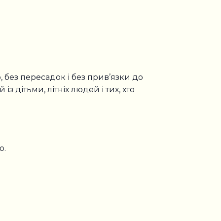
 без пересадок і без прив’язки до
з дітьми, літніх людей і тих, хто
о.