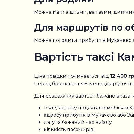
Можна їхати з дітьми, валізами, дитячим
Для маршрутів по о
Можна погодити прибуття в Мукачево а
Вартість таксі 
Ціна поїздки починається від
12 400 г
Перед бронюванням менеджер уточнює 
Для розрахунку вартості бажано вказат
точну адресу подачі автомобіля в К
адресу прибуття в Мукачево або Зак
дату та бажаний час виїзду;
кількість пасажирів;