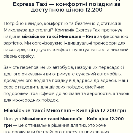
Express Taxi — комфортні поїздки за
доступною ціною 12.200
Потрібно швидко, комфортно та безпечно дістатися зі
Миколаєва до столиці? Компанія Express Taxi пропонує
надійне
міжміське таксі Миколаїв – Київ
за фіксованою
вартістю. Ми організовуємо індивідуальні трансфери для
пасажирів, які цінують комфорт, пунктуальність та високий
рівень сервісу.
Замість переповнених автобусів, незручних пересадок і
довгого очікування ви отримуєте сучасний автомобіль,
досвідченого водія та поїздку від адреси до адреси. Наш
сервіс підходить для ділових поїздок, сімейних
подорожей, трансферів до вокзалів та аеропортів, а також
для міжнародних поїздок.
Міжміське таксі Миколаїв – Київ ціна 12.200 грн
Послуга
Міжміське таксі Миколаїв – Київ ціна 12.200
грн
— це оптимальне рішення для тих, хто хоче
подорожувати без зайвого стресу та прихованих