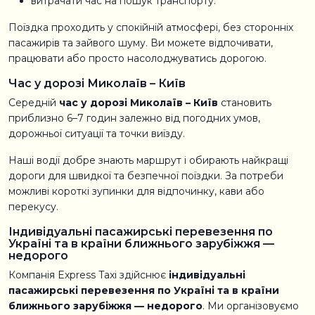
витрачати час на пошук транспорту.
Поїздка проходить у спокійній атмосфері, без сторонніх
пасажирів та зайвого шуму. Ви можете відпочивати,
працювати або просто насолоджуватись дорогою.
Час у дорозі Миколаїв – Київ
Середній
час у дорозі Миколаїв – Київ
становить
приблизно 6–7 годин залежно від погодних умов,
дорожньої ситуації та точки виїзду.
Наші водії добре знають маршрут і обирають найкращі
дороги для швидкої та безпечної поїздки. За потреби
можливі короткі зупинки для відпочинку, кави або
перекусу.
Індивідуальні пасажирські перевезення по
Україні та в країни ближнього зарубіжжя —
недорого
Компанія Express Taxi здійснює
індивідуальні
пасажирські перевезення по Україні та в країни
ближнього зарубіжжя — недорого
. Ми організовуємо