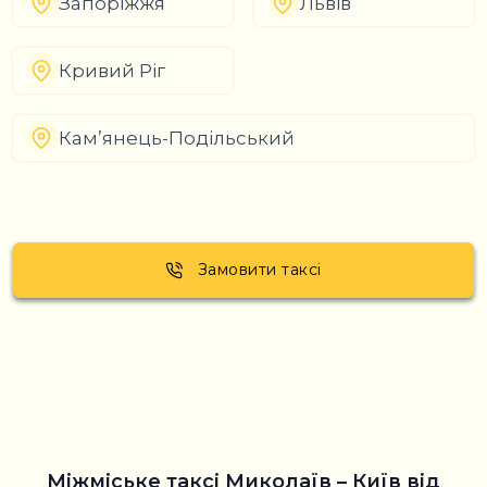
Запоріжжя
Львів
Кривий Ріг
Кам’янець-Подільський
Замовити таксі
Міжміське таксі Миколаїв – Київ від