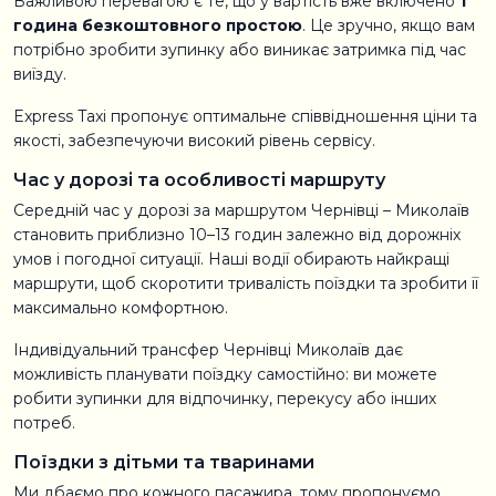
Важливою перевагою є те, що у вартість вже включено
1
година безкоштовного простою
. Це зручно, якщо вам
потрібно зробити зупинку або виникає затримка під час
виїзду.
Express Taxi пропонує оптимальне співвідношення ціни та
якості, забезпечуючи високий рівень сервісу.
Час у дорозі та особливості маршруту
Середній час у дорозі за маршрутом Чернівці – Миколаїв
становить приблизно 10–13 годин залежно від дорожніх
умов і погодної ситуації. Наші водії обирають найкращі
маршрути, щоб скоротити тривалість поїздки та зробити її
максимально комфортною.
Індивідуальний трансфер Чернівці Миколаїв дає
можливість планувати поїздку самостійно: ви можете
робити зупинки для відпочинку, перекусу або інших
потреб.
Поїздки з дітьми та тваринами
Ми дбаємо про кожного пасажира, тому пропонуємо