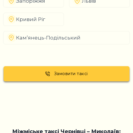
Запоріжжя
Львів
Кривий Ріг
Кам’янець-Подільський
Замовити таксі
Міжміське таксі Чернівці – Миколаїв: