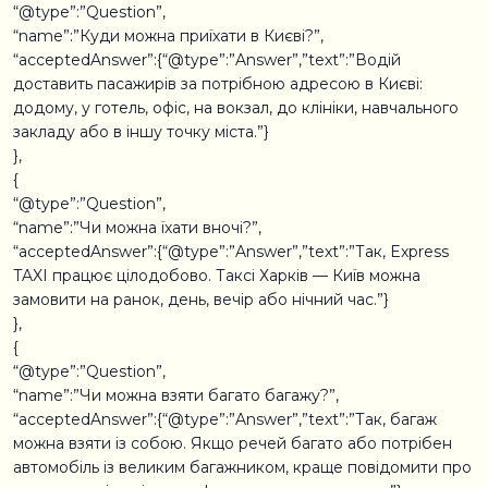
“@type”:”Question”,
“name”:”Куди можна приїхати в Києві?”,
“acceptedAnswer”:{“@type”:”Answer”,”text”:”Водій
доставить пасажирів за потрібною адресою в Києві:
додому, у готель, офіс, на вокзал, до клініки, навчального
закладу або в іншу точку міста.”}
},
{
“@type”:”Question”,
“name”:”Чи можна їхати вночі?”,
“acceptedAnswer”:{“@type”:”Answer”,”text”:”Так, Express
TAXI працює цілодобово. Таксі Харків — Київ можна
замовити на ранок, день, вечір або нічний час.”}
},
{
“@type”:”Question”,
“name”:”Чи можна взяти багато багажу?”,
“acceptedAnswer”:{“@type”:”Answer”,”text”:”Так, багаж
можна взяти із собою. Якщо речей багато або потрібен
автомобіль із великим багажником, краще повідомити про