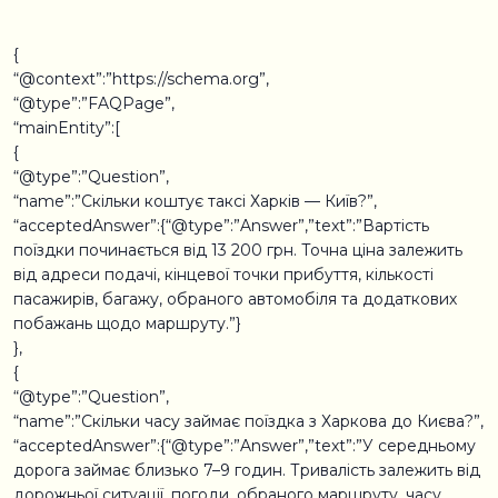
{
“@context”:”https://schema.org”,
“@type”:”FAQPage”,
“mainEntity”:[
{
“@type”:”Question”,
“name”:”Скільки коштує таксі Харків — Київ?”,
“acceptedAnswer”:{“@type”:”Answer”,”text”:”Вартість
поїздки починається від 13 200 грн. Точна ціна залежить
від адреси подачі, кінцевої точки прибуття, кількості
пасажирів, багажу, обраного автомобіля та додаткових
побажань щодо маршруту.”}
},
{
“@type”:”Question”,
“name”:”Скільки часу займає поїздка з Харкова до Києва?”,
“acceptedAnswer”:{“@type”:”Answer”,”text”:”У середньому
дорога займає близько 7–9 годин. Тривалість залежить від
дорожньої ситуації, погоди, обраного маршруту, часу