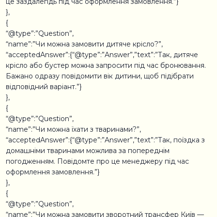
це заздалегідь під час оформлення замовлення.”}
},
{
“@type”:”Question”,
“name”:”Чи можна замовити дитяче крісло?”,
“acceptedAnswer”:{“@type”:”Answer”,”text”:”Так, дитяче
крісло або бустер можна запросити під час бронювання.
Бажано одразу повідомити вік дитини, щоб підібрати
відповідний варіант.”}
},
{
“@type”:”Question”,
“name”:”Чи можна їхати з тваринами?”,
“acceptedAnswer”:{“@type”:”Answer”,”text”:”Так, поїздка з
домашніми тваринами можлива за попереднім
погодженням. Повідомте про це менеджеру під час
оформлення замовлення.”}
},
{
“@type”:”Question”,
“name”:”Чи можна замовити зворотний трансфер Київ —