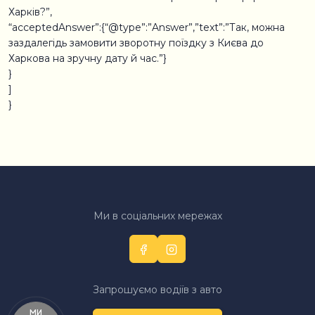
Харків?”,
“acceptedAnswer”:{“@type”:”Answer”,”text”:”Так, можна
заздалегідь замовити зворотну поїздку з Києва до
Харкова на зручну дату й час.”}
}
]
}
Ми в соціальних мережах
Запрошуємо водіїв з авто
Ми