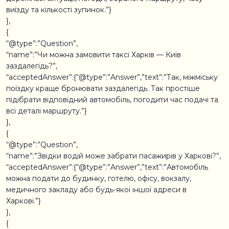
виїзду та кількості зупинок.”}
},
{
“@type”:”Question”,
“name”:”Чи можна замовити таксі Харків — Київ
заздалегідь?”,
“acceptedAnswer”:{“@type”:”Answer”,”text”:”Так, міжміську
поїздку краще бронювати заздалегідь. Так простіше
підібрати відповідний автомобіль, погодити час подачі та
всі деталі маршруту.”}
},
{
“@type”:”Question”,
“name”:”Звідки водій може забрати пасажирів у Харкові?”,
“acceptedAnswer”:{“@type”:”Answer”,”text”:”Автомобіль
можна подати до будинку, готелю, офісу, вокзалу,
медичного закладу або будь-якої іншої адреси в
Харкові.”}
},
{