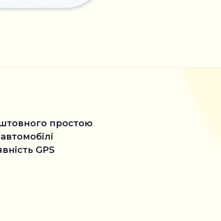
коштовного простою
 автомобілі
явність GPS