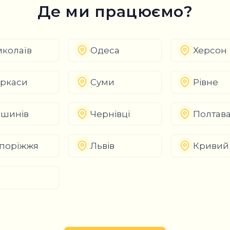
Де ми працюємо?
колаїв
Одеса
Херсон
ркаси
Суми
Рівне
шинів
Чернівці
Полтав
поріжжя
Львів
Кривий 