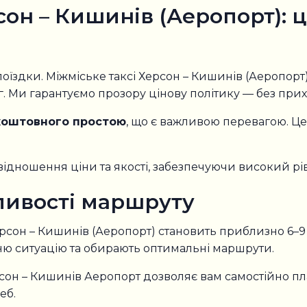
сон – Кишинів (Аеропорт): ц
оїздки. Міжміське таксі Херсон – Кишинів (Аеропорт)
г. Ми гарантуємо прозору цінову політику — без прих
зкоштовного простою
, що є важливою перевагою. Ц
відношення ціни та якості, забезпечуючи високий рі
бливості маршруту
ерсон – Кишинів (Аеропорт) становить приблизно 6–
ню ситуацію та обирають оптимальні маршрути.
он – Кишинів Аеропорт дозволяє вам самостійно пла
еб.