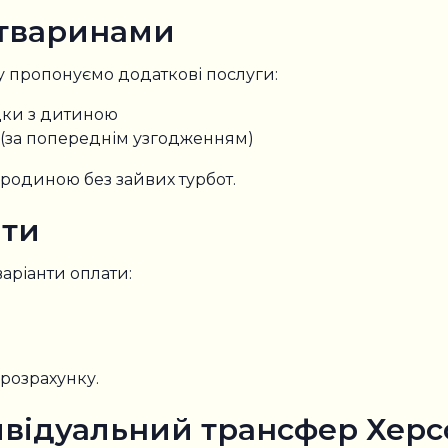
 тваринами
 пропонуємо додаткові послуги:
дки з дитиною
(за попереднім узгодженням)
родиною без зайвих турбот.
ати
варіанти оплати:
розрахунку.
ивідуальний трансфер Херс