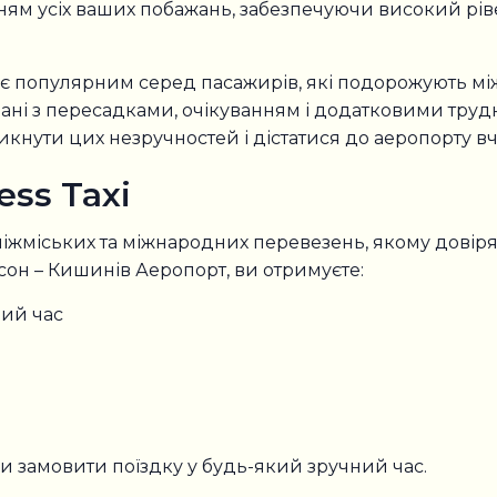
ям усіх ваших побажань, забезпечуючи високий ріве
 є популярним серед пасажирів, які подорожують 
ані з пересадками, очікуванням і додатковими труд
нути цих незручностей і дістатися до аеропорту вча
ss Taxi
міжміських та міжнародних перевезень, якому довіря
он – Кишинів Аеропорт, ви отримуєте:
ний час
 замовити поїздку у будь-який зручний час.