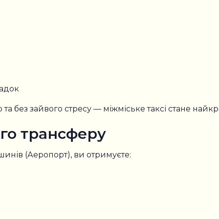
садок
 та без зайвого стресу — міжміське таксі стане най
го трансферу
инів (Аеропорт), ви отримуєте: