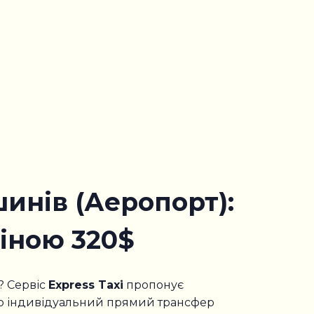
инів (Аеропорт):
іною 320$
? Сервіс
Express Taxi
пропонує
ємо індивідуальний прямий трансфер