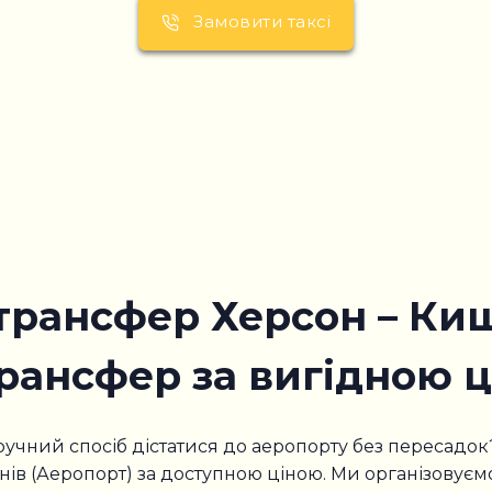
Замовити таксі
 трансфер Херсон – Киш
рансфер за вигідною ц
зручний спосіб дістатися до аеропорту без пересадок
инів (Аеропорт) за доступною ціною. Ми організову