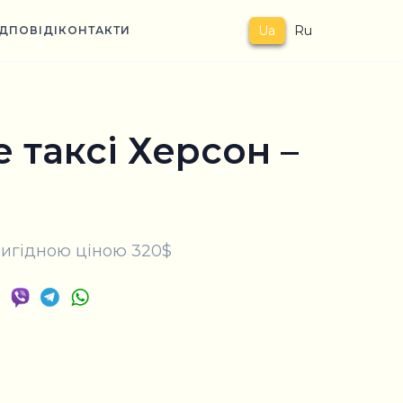
Ua
Ru
ІДПОВІДІ
КОНТАКТИ
 таксі Херсон –
вигідною ціною 320$