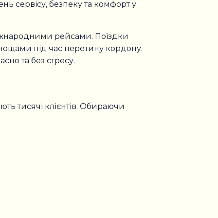
нь сервісу, безпеку та комфорт у
міжнародними рейсами. Поїздки
нощами під час перетину кордону.
сно та без стресу.
ють тисячі клієнтів. Обираючи