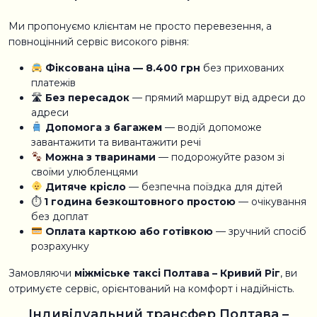
Ми пропонуємо клієнтам не просто перевезення, а
повноцінний сервіс високого рівня:
Фіксована ціна — 8.400 грн
без прихованих
платежів
🛣
Без пересадок
— прямий маршрут від адреси до
адреси
Допомога з багажем
— водій допоможе
завантажити та вивантажити речі
Можна з тваринами
— подорожуйте разом зі
своїми улюбленцями
Дитяче крісло
— безпечна поїздка для дітей
⏱
1 година безкоштовного простою
— очікування
без доплат
Оплата карткою або готівкою
— зручний спосіб
розрахунку
Замовляючи
міжміське таксі Полтава – Кривий Ріг
, ви
отримуєте сервіс, орієнтований на комфорт і надійність.
Індивідуальний трансфер Полтава –