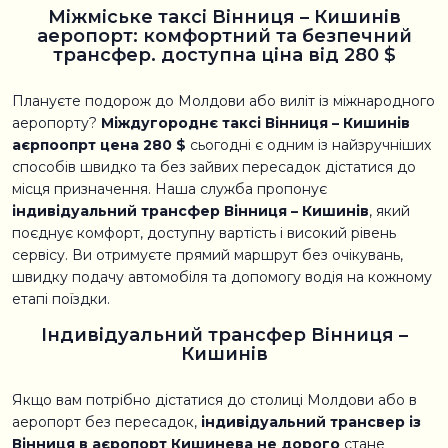
Міжміське таксі Вінниця – Кишинів
аеропорт: комфортний та безпечний
трансфер. доступна ціна від 280 $
Плануєте подорож до Молдови або виліт із міжнародного
аеропорту?
Міждугороднє таксі Вінниця – Кишинів
аєрпоопрт цена 280 $
сьогодні є одним із найзручніших
способів швидко та без зайвих пересадок дістатися до
місця призначення. Наша служба пропонує
індивідуальний трансфер Вінниця – Кишинів
, який
поєднує комфорт, доступну вартість і високий рівень
сервісу. Ви отримуєте прямий маршрут без очікувань,
швидку подачу автомобіля та допомогу водія на кожному
етапі поїздки.
Індивідуальний трансфер Вінниця –
Кишинів
Якщо вам потрібно дістатися до столиці Молдови або в
аеропорт без пересадок,
індивідуальний трансвер із
Вінниця в аєропорт Кишинева не дорого
стане