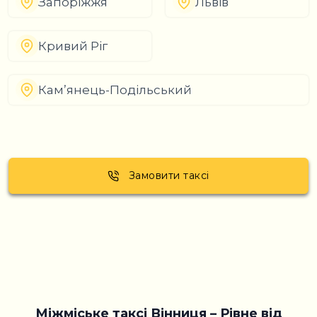
Запоріжжя
Львів
Кривий Ріг
Кам’янець-Подільський
Замовити таксі
Міжміське таксі Вінниця – Рівне від