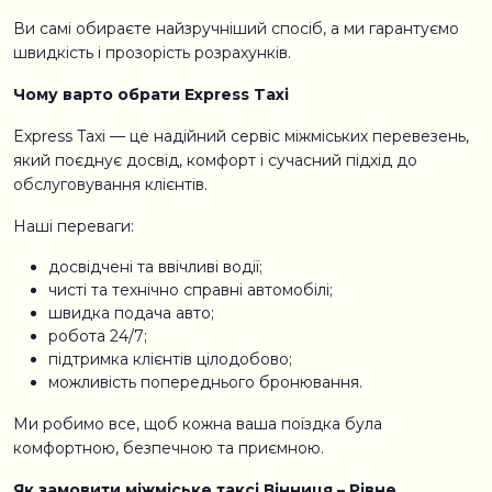
Ви самі обираєте найзручніший спосіб, а ми гарантуємо
швидкість і прозорість розрахунків.
Чому варто обрати Express Taxi
Express Taxi — це надійний сервіс міжміських перевезень,
який поєднує досвід, комфорт і сучасний підхід до
обслуговування клієнтів.
Наші переваги:
досвідчені та ввічливі водії;
чисті та технічно справні автомобілі;
швидка подача авто;
робота 24/7;
підтримка клієнтів цілодобово;
можливість попереднього бронювання.
Ми робимо все, щоб кожна ваша поїздка була
комфортною, безпечною та приємною.
Як замовити міжміське таксі Вінниця – Рівне