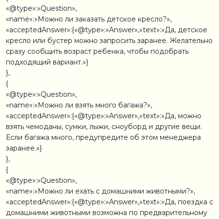
«@type»:»Question»,
«name»:»Можно ли заказать детское кресло?»,
«acceptedAnswer»:{«@type»:»Answer»,»text»:»Да, детское
кресло или бустер можно запросить заранее. Желательно
сразу сообщить возраст ребенка, чтобы подобрать
подходящий вариант.»}
},
{
«@type»:»Question»,
«name»:»Можно ли взять много багажа?»,
«acceptedAnswer»:{«@type»:»Answer»,»text»:»Да, можно
взять чемоданы, сумки, лыжи, сноуборд и другие вещи.
Если багажа много, предупредите об этом менеджера
заранее.»}
},
{
«@type»:»Question»,
«name»:»Можно ли ехать с домашними животными?»,
«acceptedAnswer»:{«@type»:»Answer»,»text»:»Да, поездка с
домашними животными возможна по предварительному