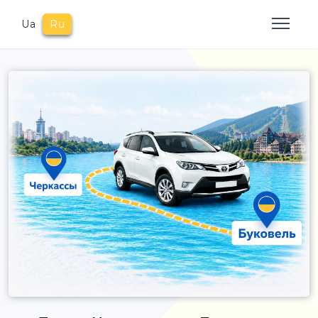
Ua
Ru