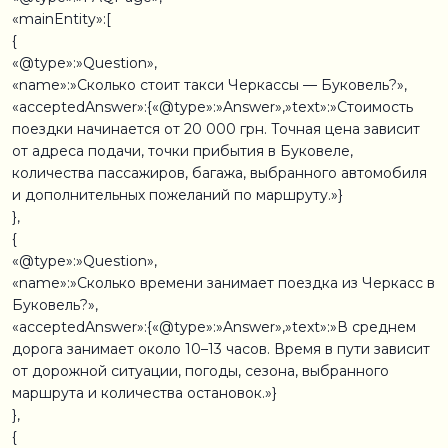
«mainEntity»:[
{
«@type»:»Question»,
«name»:»Сколько стоит такси Черкассы — Буковель?»,
«acceptedAnswer»:{«@type»:»Answer»,»text»:»Стоимость
поездки начинается от 20 000 грн. Точная цена зависит
от адреса подачи, точки прибытия в Буковеле,
количества пассажиров, багажа, выбранного автомобиля
и дополнительных пожеланий по маршруту.»}
},
{
«@type»:»Question»,
«name»:»Сколько времени занимает поездка из Черкасс в
Буковель?»,
«acceptedAnswer»:{«@type»:»Answer»,»text»:»В среднем
дорога занимает около 10–13 часов. Время в пути зависит
от дорожной ситуации, погоды, сезона, выбранного
маршрута и количества остановок.»}
},
{