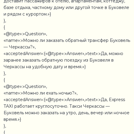
доставит пассажиров к отелю, апартаментам, коттеджу,
базе отдыха, частному дому или другой точке в Буковеле
и рядом с курортом.»}
},
{
«@type»:»Question»,
«name»:»Можно ли заказать обратный трансфер Буковель
— Черкассы?»,
«acceptedAnswer»:{«@type»:»Answer»,»text»:»Да, можно
заранее заказать обратную поездку из Буковеля в
Черкассы на удобную дату и время.»}
},
{
«@type»:»Question»,
«name»:»Можно ли ехать ночью?»,
«acceptedAnswer»:{«@type»:»Answer»,»text»:»Да, Express
TAXI работает круглосуточно. Такси Черкассы —
Буковель можно заказать на утро, день, вечер или ночное
время.»}
},
{