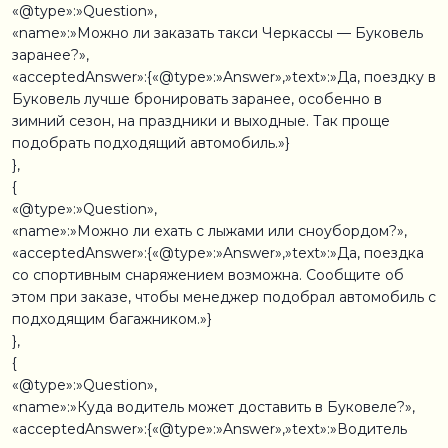
«@type»:»Question»,
«name»:»Можно ли заказать такси Черкассы — Буковель
заранее?»,
«acceptedAnswer»:{«@type»:»Answer»,»text»:»Да, поездку в
Буковель лучше бронировать заранее, особенно в
зимний сезон, на праздники и выходные. Так проще
подобрать подходящий автомобиль.»}
},
{
«@type»:»Question»,
«name»:»Можно ли ехать с лыжами или сноубордом?»,
«acceptedAnswer»:{«@type»:»Answer»,»text»:»Да, поездка
со спортивным снаряжением возможна. Сообщите об
этом при заказе, чтобы менеджер подобрал автомобиль с
подходящим багажником.»}
},
{
«@type»:»Question»,
«name»:»Куда водитель может доставить в Буковеле?»,
«acceptedAnswer»:{«@type»:»Answer»,»text»:»Водитель