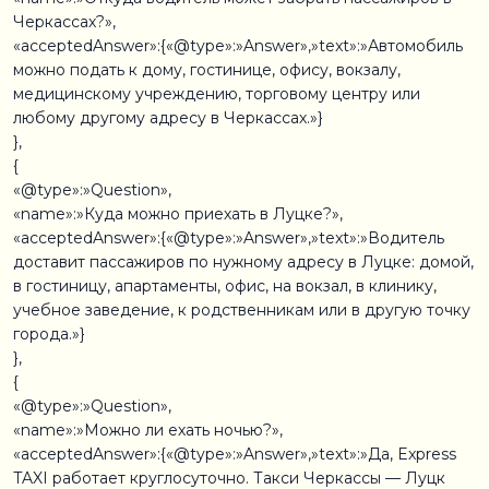
Черкассах?»,
«acceptedAnswer»:{«@type»:»Answer»,»text»:»Автомобиль
можно подать к дому, гостинице, офису, вокзалу,
медицинскому учреждению, торговому центру или
любому другому адресу в Черкассах.»}
},
{
«@type»:»Question»,
«name»:»Куда можно приехать в Луцке?»,
«acceptedAnswer»:{«@type»:»Answer»,»text»:»Водитель
доставит пассажиров по нужному адресу в Луцке: домой,
в гостиницу, апартаменты, офис, на вокзал, в клинику,
учебное заведение, к родственникам или в другую точку
города.»}
},
{
«@type»:»Question»,
«name»:»Можно ли ехать ночью?»,
«acceptedAnswer»:{«@type»:»Answer»,»text»:»Да, Express
TAXI работает круглосуточно. Такси Черкассы — Луцк