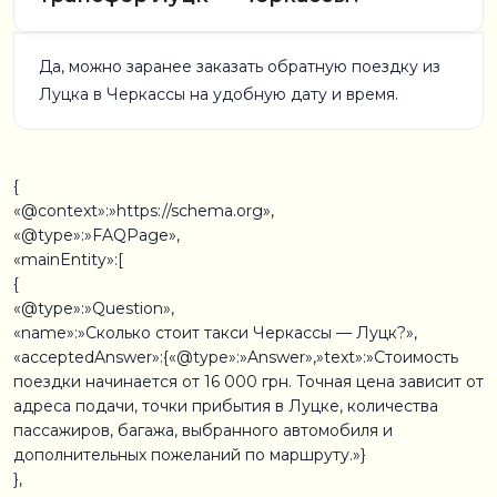
Да, можно заранее заказать обратную поездку из
Луцка в Черкассы на удобную дату и время.
{
«@context»:»https://schema.org»,
«@type»:»FAQPage»,
«mainEntity»:[
{
«@type»:»Question»,
«name»:»Сколько стоит такси Черкассы — Луцк?»,
«acceptedAnswer»:{«@type»:»Answer»,»text»:»Стоимость
поездки начинается от 16 000 грн. Точная цена зависит от
адреса подачи, точки прибытия в Луцке, количества
пассажиров, багажа, выбранного автомобиля и
дополнительных пожеланий по маршруту.»}
},