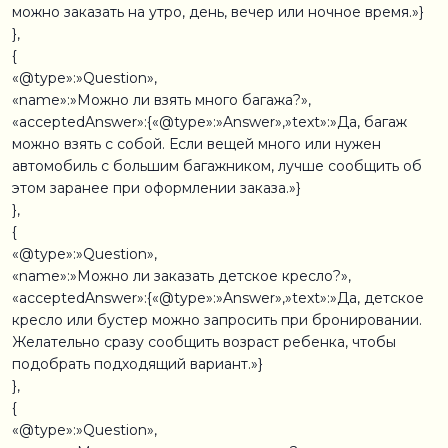
можно заказать на утро, день, вечер или ночное время.»}
},
{
«@type»:»Question»,
«name»:»Можно ли взять много багажа?»,
«acceptedAnswer»:{«@type»:»Answer»,»text»:»Да, багаж
можно взять с собой. Если вещей много или нужен
автомобиль с большим багажником, лучше сообщить об
этом заранее при оформлении заказа.»}
},
{
«@type»:»Question»,
«name»:»Можно ли заказать детское кресло?»,
«acceptedAnswer»:{«@type»:»Answer»,»text»:»Да, детское
кресло или бустер можно запросить при бронировании.
Желательно сразу сообщить возраст ребенка, чтобы
подобрать подходящий вариант.»}
},
{
«@type»:»Question»,