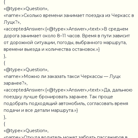
{
«@type»:»Question»,
«name»:»Сколько времени занимает поездка из Черкасс в
Луцк?»,
«acceptedAnswer»:{«@type»:»Answer»,»text»:»В среднем
дорога занимает около 8–11 часов. Время в пути зависит
от дорожной ситуации, погоды, выбранного маршрута,
времени выезда и количества остановок.»}
},
{
«@type»:»Question»,
«name»:»Можно ли заказать такси Черкассы — Луцк
заранее?»,
«acceptedAnswer»:{«@type»:»Answer»,»text»:»Да, дальнюю
поездку лучше бронировать заранее. Так проще
подобрать подходящий автомобиль, согласовать время
подачи и все детали маршрута.»}
},
{
«@type»:»Question»,
«name»:»Откуда водитель может забрать пассажиров в