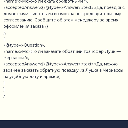
«name»:»Можно ли ехать с животными?»,
«acceptedAnswer»:{«@type»:»Answer»,»text»:»Да, поездка с
домашними животными возможна по предварительному
согласованию. Сообщите об этом менеджеру во время
оформления заказа.»}
},
{
«@type»:»Question»,
«name»:»Можно ли заказать обратный трансфер Луцк —
Черкассы?»,
«acceptedAnswer»:{«@type»:»Answer»,»text»:»Да, можно
заранее заказать обратную поездку из Луцка в Черкассы
на удобную дату и время.»}
}
]
}