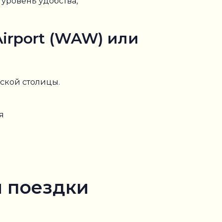
уровень удобства,
irport (WAW) или
ской столицы.
я
 поездки