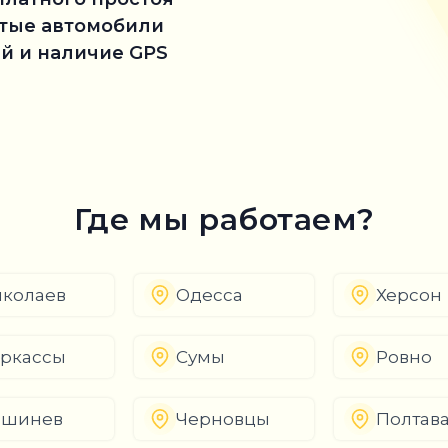
стые автомобили
й и наличие GPS
Где мы работаем?
колаев
Одесса
Херсон
ркассы
Сумы
Ровно
ишинев
Черновцы
Полтав