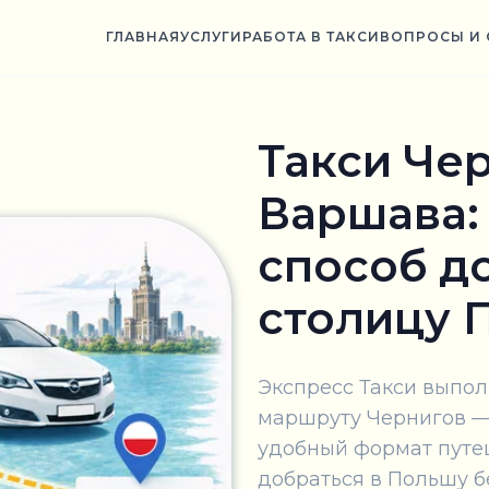
ГЛАВНАЯ
УСЛУГИ
РАБОТА В ТАКСИ
ВОПРОСЫ И 
Такси Че
Варшава:
способ д
столицу 
Экспресс Такси выпо
маршруту Чернигов — 
удобный формат путеш
добраться в Польшу б