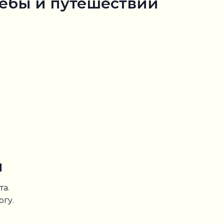
чёбы и путешествий
м
а.
огу.