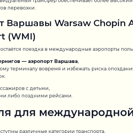
видуальный трансфер обеспечивает более высокий 
ов перевозки.
т Варшавы Warsaw Chopin A
rt (WMI)
 остаётся поездка в международные аэропорты поль
ернигов — аэропорт Варшава
,
ому терминалу вовремя и избежать риска опоздани
ок.
ссажиров с детьми,
ми либо поздними рейсами.
ля для международной
ступны различные категории транспорта,