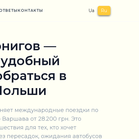
Ua
Ru
ОТВЕТЫ
КОНТАКТЫ
рнигов —
 удобный
обраться в
Польши
лняет международные поездки по
Варшава от 28.200 грн. Это
ествия для тех, кто хочет
ез пересадок, ожидания автобусов