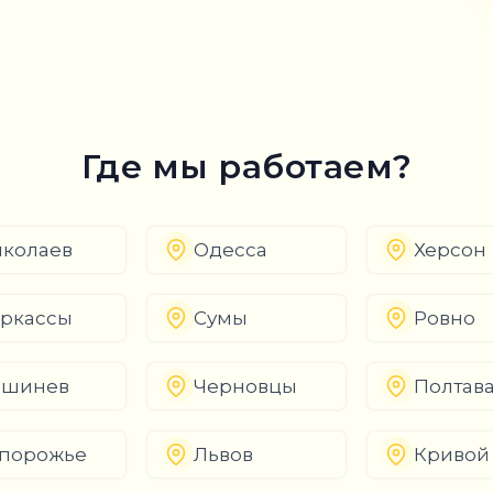
Где мы работаем?
колаев
Одесса
Херсон
ркассы
Сумы
Ровно
ишинев
Черновцы
Полтав
порожье
Львов
Кривой