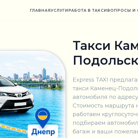
ГЛАВНАЯ
УСЛУГИ
РАБОТА В ТАКСИ
ВОПРОСЫ И 
Такси Ка
Подольск
Express TAXI предла
такси Каменец-Подол
автомобиля по адресу
Стоимость маршрута 
работаем круглосуточ
подбираем автомобил
багаж и ваши пожелан