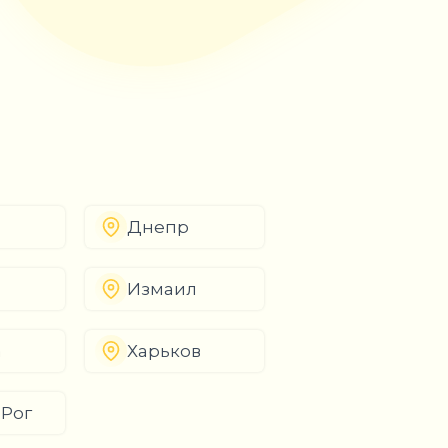
Днепр
Измаил
а
Харьков
 Рог