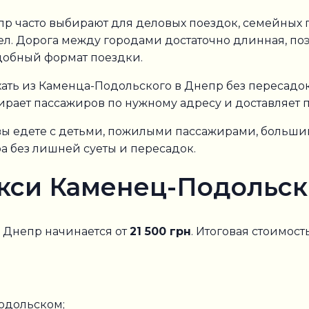
 часто выбирают для деловых поездок, семейных п
л. Дорога между городами достаточно длинная, по
добный формат поездки.
ать из Каменца-Подольского в Днепр без пересадок,
ирает пассажиров по нужному адресу и доставляет п
и вы едете с детьми, пожилыми пассажирами, боль
а без лишней суеты и пересадок.
акси Каменец-Подольс
 Днепр начинается от
21 500 грн
. Итоговая стоимост
одольском;