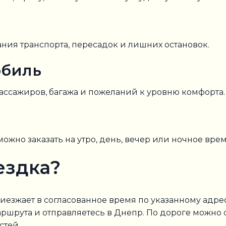
ния транспорта, пересадок и лишних остановок.
обиль
пассажиров, багажа и пожеланий к уровню комфорта.
но заказать на утро, день, вечер или ночное врем
ездка?
иезжает в согласованное время по указанному адре
аршрута и отправляетесь в Днепр. По дороге можно с
стей.