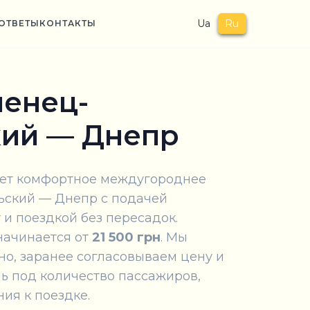
Ua
Ru
ОТВЕТЫ
КОНТАКТЫ
менец-
ий — Днепр
гает комфортное междугороднее
ьский — Днепр с подачей
 и поездкой без пересадок.
начинается от
21 500 грн
. Мы
но, заранее согласовываем цену и
ь под количество пассажиров,
ия к поездке.