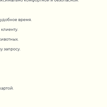
аксимально комфортной и безопасной.
 удобное время.
клиенту.
ивотных.
у запросу.
артой.