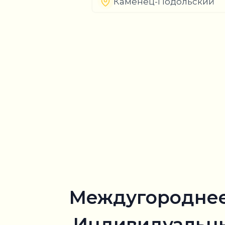
Каменец-Подольский
Междугороднее т
Индивидуальный