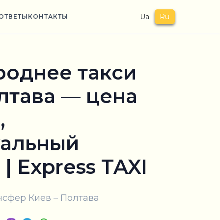
Ua
Ru
ОТВЕТЫ
КОНТАКТЫ
однее такси
лтава — цена
,
уальный
| Express TAXI
сфер Киев – Полтава