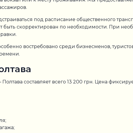
ассажиров.
дстраиваться под расписание общественного трансп
т быть скорректирован по необходимости. При нео
правки.
собенно востребовано среди бизнесменов, туристов
ремени.
олтава
Полтава составляет всего 13 200 грн. Цена фиксиру
ля;
агажа;