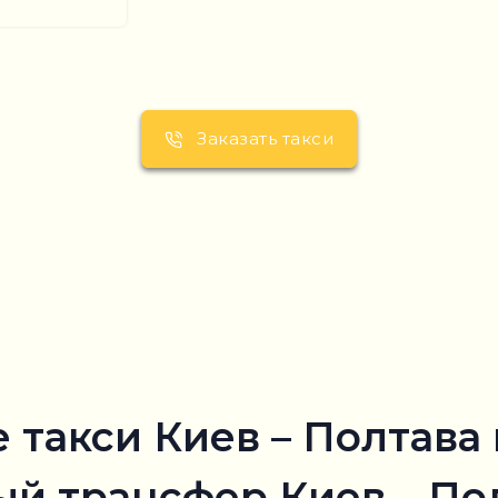
Заказать такси
акси Киев – Полтава ц
 трансфер Киев – Пол