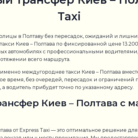
Taxi
олицы в Полтаву без пересадок, ожиданий и лишних 
акси Киев – Полтава по фиксированной цене 13.2
нных автомобилях с профессиональными водителями
ротяжении всего маршрута.
менно междугороднее такси Киев – Полтава вместо а
е время, без очередей, пересадок и ограничений п
 а водитель прибудет точно по указанному адресу.
ансфер Киев – Полтава с 
ава от Express Taxi — это оптимальное решение дл
 на вокзал или к месту проживания. Мы предоставл