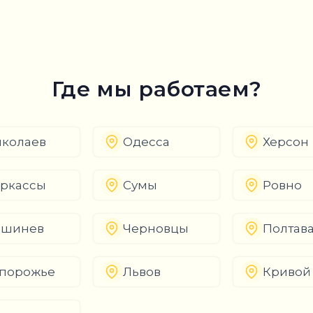
Где мы работаем?
колаев
Одесса
Херсон
ркассы
Сумы
Ровно
ишинев
Черновцы
Полтав
порожье
Львов
Кривой