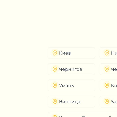
Киев
Ни
Чернигов
Че
Умань
К
Винница
За