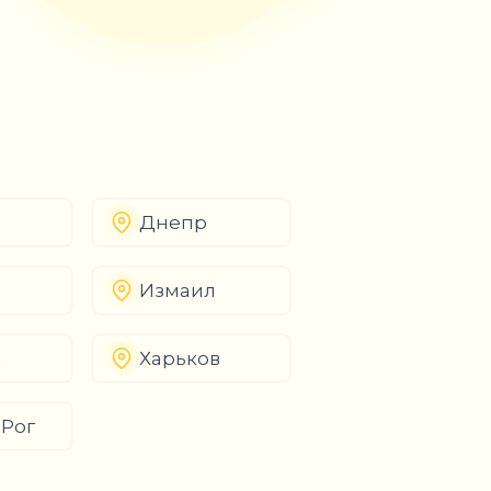
Днепр
Измаил
а
Харьков
 Рог