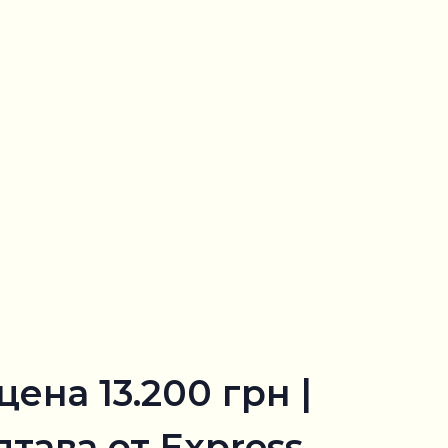
ена 13.200 грн |
тава от Express