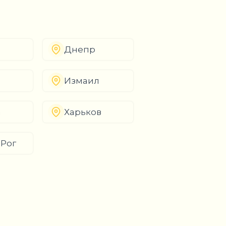
Днепр
Измаил
а
Харьков
 Рог