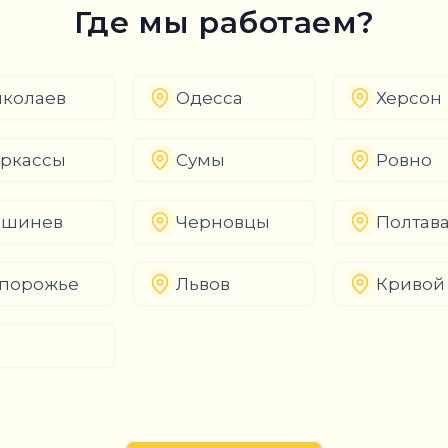
Где мы работаем?
колаев
Одесса
Херсон
ркассы
Сумы
Ровно
ишинев
Черновцы
Полтав
порожье
Львов
Кривой