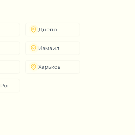
Днепр
Измаил
а
Харьков
 Рог