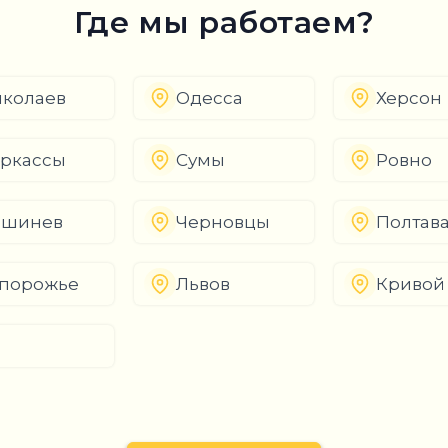
Где мы работаем?
колаев
Одесса
Херсон
ркассы
Сумы
Ровно
ишинев
Черновцы
Полтав
порожье
Львов
Кривой