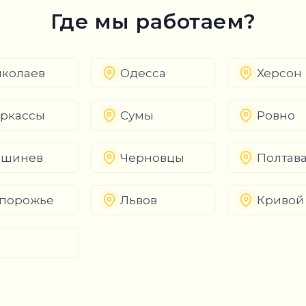
Где мы работаем?
колаев
Одесса
Херсон
ркассы
Сумы
Ровно
ишинев
Черновцы
Полтав
порожье
Львов
Кривой