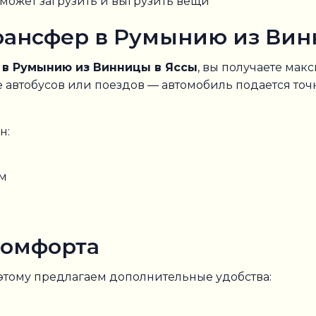
может загрузить и выгрузить вещи
ансфер в Румынию из Вин
в Румынию из Винницы в Яссы
, вы получаете мак
 автобусов или поездов — автомобиль подается точн
н:
ом
комфорта
этому предлагаем дополнительные удобства: