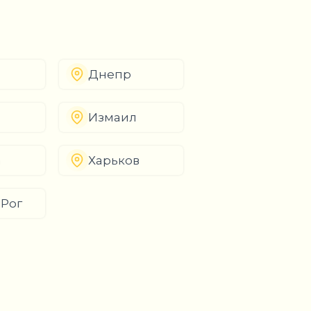
Днепр
Измаил
а
Харьков
 Рог