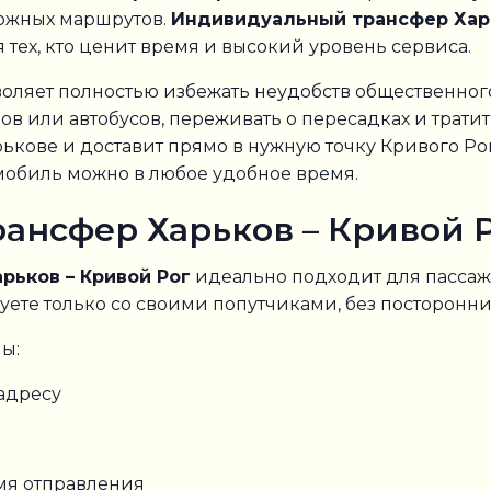
ложных маршрутов.
Индивидуальный трансфер Харь
тех, кто ценит время и высокий уровень сервиса.
оляет полностью избежать неудобств общественного
в или автобусов, переживать о пересадках и трати
рькове и доставит прямо в нужную точку Кривого Рог
томобиль можно в любое удобное время.
нсфер Харьков – Кривой Р
рьков – Кривой Рог
идеально подходит для пассаж
уете только со своими попутчиками, без посторонни
ы:
адресу
мя отправления