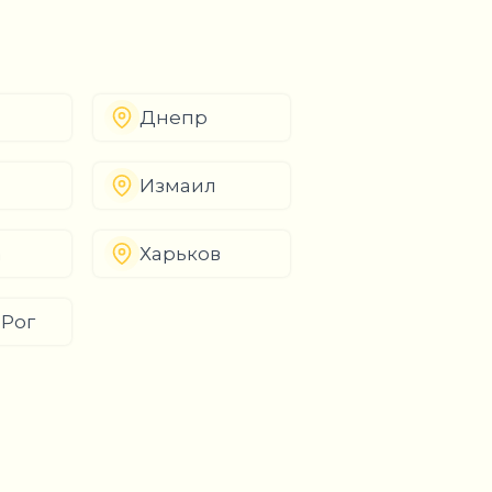
Днепр
Измаил
а
Харьков
 Рог