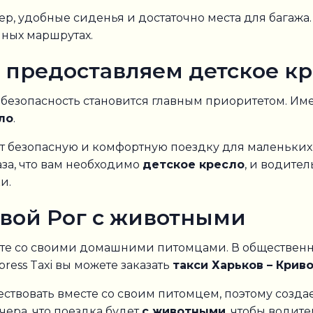
р, удобные сиденья и достаточно места для багажа.
ных маршрутах.
 предоставляем детское к
 безопасность становится главным приоритетом. Имен
ло
.
т безопасную и комфортную поездку для маленьких
за, что вам необходимо
детское кресло
, и водите
и.
ивой Рог с животными
те со своими домашними питомцами. В общественн
press Taxi вы можете заказать
такси Харьков – Крив
ствовать вместе со своим питомцем, поэтому созда
ера, что поездка будет
с животными
, чтобы водит