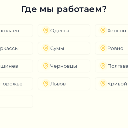
Где мы работаем?
колаев
Одесса
Херсон
ркассы
Сумы
Ровно
ишинев
Черновцы
Полтав
порожье
Львов
Кривой