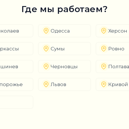
Где мы работаем?
колаев
Одесса
Херсон
ркассы
Сумы
Ровно
ишинев
Черновцы
Полтав
порожье
Львов
Кривой