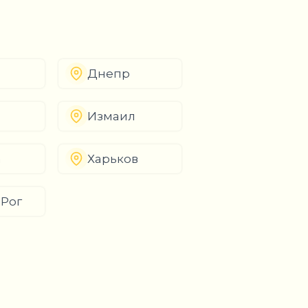
Днепр
Измаил
а
Харьков
 Рог