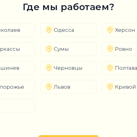
Где мы работаем?
колаев
Одесса
Херсон
ркассы
Сумы
Ровно
ишинев
Черновцы
Полтав
порожье
Львов
Кривой