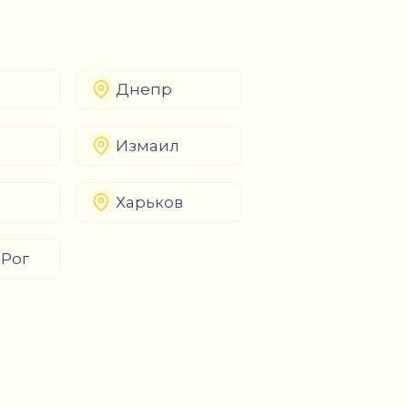
Днепр
Измаил
а
Харьков
 Рог